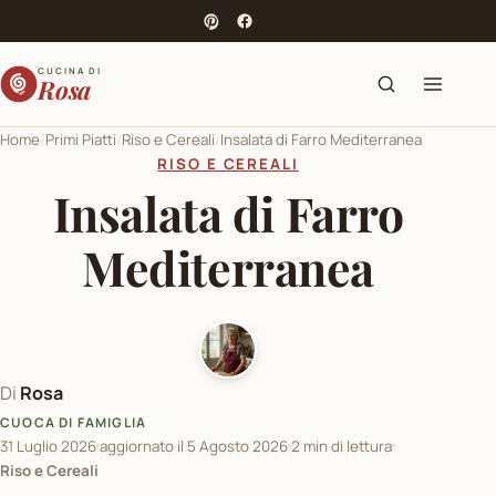
Cerca
Apri
CUCINA DI
Rosa
il
menu
Home
Primi Piatti
Riso e Cereali
Insalata di Farro Mediterranea
RISO E CEREALI
Insalata di Farro
Mediterranea
Di
Rosa
CUOCA DI FAMIGLIA
31 Luglio 2026
aggiornato il 5 Agosto 2026
2 min di lettura
Riso e Cereali