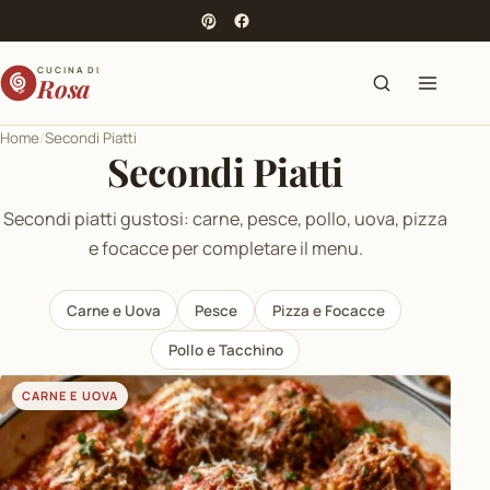
Cerca
Apri
CUCINA DI
Rosa
il
menu
Home
Secondi Piatti
Secondi Piatti
Secondi piatti gustosi: carne, pesce, pollo, uova, pizza
e focacce per completare il menu.
Carne e Uova
Pesce
Pizza e Focacce
Pollo e Tacchino
CARNE E UOVA